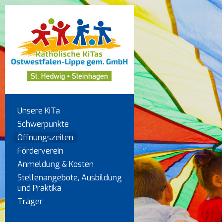
Unsere KiTa
Schwerpunkte
Öffnungszeiten
Förderverein
Anmeldung & Kosten
Stellenangebote, Ausbildung
und Praktika
Träger